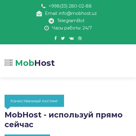
+998(33) 280-02-88
Email: info@mobhost.uz
TelegramBot
Часы работы: 24/7
Mob
Host
Качественный хостинг
MobHost - используй прямо
сейчас